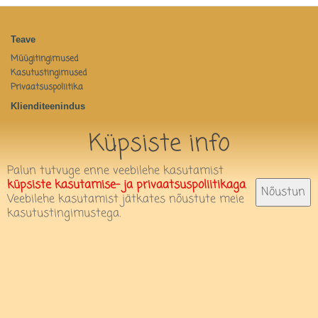
Teave
Müügitingimused
Kasutustingimused
Privaatsuspoliitika
Klienditeenindus
Võtke meiega ühendust
Küpsiste info
Tagastused
Minu konto
Palun tutvuge enne veebilehe kasutamist
Minu konto
küpsiste kasutamise- ja privaatsuspoliitikaga
.
Nõustun
Tellimuste ajalugu
Veebilehe kasutamist jätkates nõustute meie
Infoleht
kasutustingimustega.
Kontakt
OÜ Lipa-Lapa
Merimetsa 77, Pärnu
lipalapa18@gmail.com
56155479