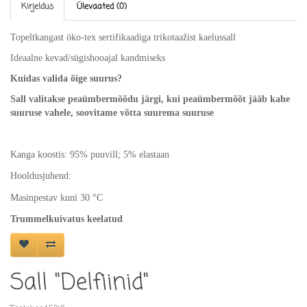
Kirjeldus
Ülevaated (0)
Topeltkangast öko-tex sertifikaadiga trikotaažist kaelussall
Ideaalne kevad/sügishooajal kandmiseks
Kuidas valida õige suurus?
Sall valitakse peaümbermõõdu järgi, kui peaümbermõõt jääb kahe
suuruse vahele, soovitame võtta suurema suuruse
Kanga koostis: 95% puuvill; 5% elastaan
Hooldusjuhend:
Masinpestav kuni 30
°C
Trummelkuivatus keelatud
Sall "Delfiinid"