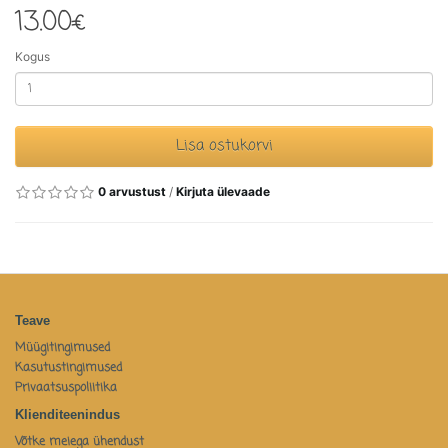
13.00€
Kogus
Lisa ostukorvi
0 arvustust
/
Kirjuta ülevaade
Teave
Müügitingimused
Kasutustingimused
Privaatsuspoliitika
Klienditeenindus
Võtke meiega ühendust