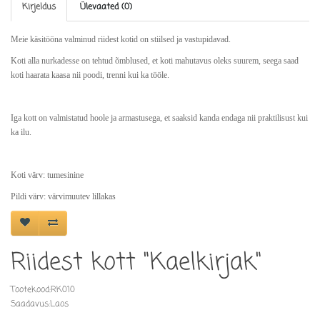
Kirjeldus
Ülevaated (0)
Meie käsitööna valminud riidest kotid on stiilsed ja vastupidavad.
Koti alla nurkadesse on tehtud õmblused, et koti mahutavus oleks suurem, seega saad
koti haarata kaasa nii poodi, trenni kui ka tööle.
Iga kott on valmistatud hoole ja armastusega, et saaksid kanda endaga nii praktilisust kui
ka ilu.
Koti värv: tumesinine
Pildi värv: värvimuutev lillakas
Riidest kott "Kaelkirjak"
Tootekood:RK010
Saadavus:Laos