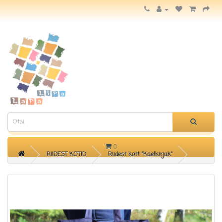
KATEGOORIAD
0
RIIDEST KOTID
Riidest kott "Kaelkirjak"