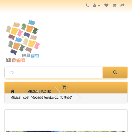
KATEGOORIAD
0
RIIDEST KOTID
Riidest kott "Roosad lendavad liblikad"