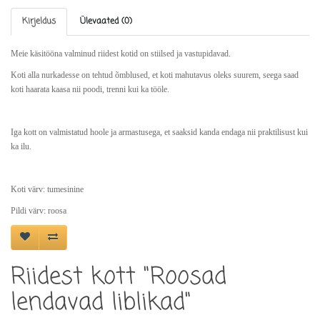
Kirjeldus
Ülevaated (0)
Meie käsitööna valminud riidest kotid on stiilsed ja vastupidavad.
Koti alla nurkadesse on tehtud õmblused, et koti mahutavus oleks suurem, seega saad
koti haarata kaasa nii poodi, trenni kui ka tööle.
Iga kott on valmistatud hoole ja armastusega, et saaksid kanda endaga nii praktilisust kui
ka ilu.
Koti värv: tumesinine
Pildi värv: roosa
Riidest kott "Roosad
lendavad liblikad"