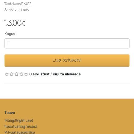
Tootekood:RK012
Saadavus:Laos
13.00€
Kogus
Lisa ostukorvi
0 arvustust
/
Kirjuta ülevaade
Teave
Müügitingimused
Kasutustingimused
Privaatsuspoliitika