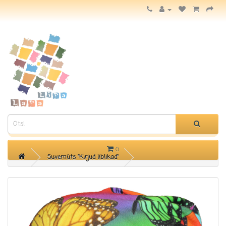
KATEGOORIAD
0
Suvemüts "Kirjud liblikad"