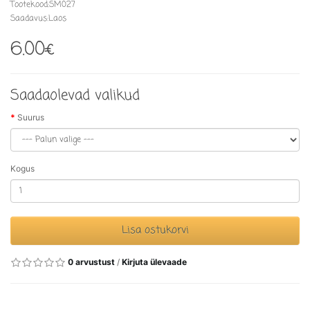
Tootekood:SM027
Saadavus:Laos
6.00€
Saadaolevad valikud
Suurus
Kogus
Lisa ostukorvi
0 arvustust
/
Kirjuta ülevaade