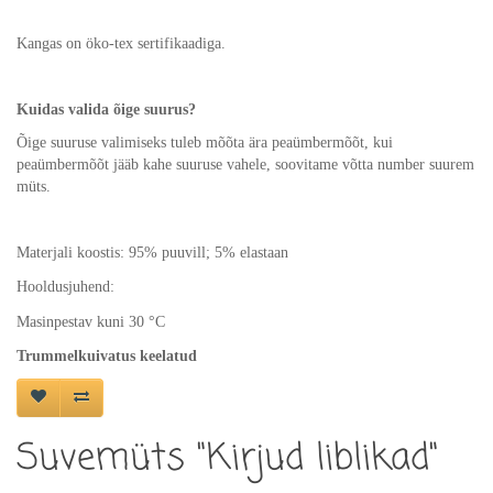
Kangas on öko-tex sertifikaadiga.
Kuidas valida õige suurus?
Õige suuruse valimiseks tuleb mõõta ära peaümbermõõt, kui
peaümbermõõt jääb kahe suuruse vahele, soovitame võtta number suurem
müts.
Materjali koostis: 95% puuvill; 5% elastaan
Hooldusjuhend:
Masinpestav kuni 30
°C
Trummelkuivatus keelatud
Suvemüts "Kirjud liblikad"