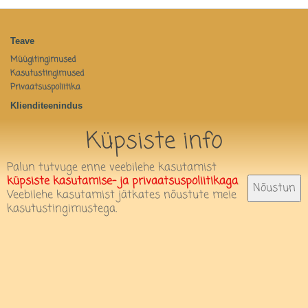
Teave
Müügitingimused
Kasutustingimused
Privaatsuspoliitika
Klienditeenindus
Võtke meiega ühendust
Küpsiste info
Tagastused
Minu konto
Palun tutvuge enne veebilehe kasutamist
Minu konto
küpsiste kasutamise- ja privaatsuspoliitikaga
.
Nõustun
Tellimuste ajalugu
Veebilehe kasutamist jätkates nõustute meie
Infoleht
kasutustingimustega.
Kontakt
OÜ Lipa-Lapa
Merimetsa 77, Pärnu
lipalapa18@gmail.com
56155479